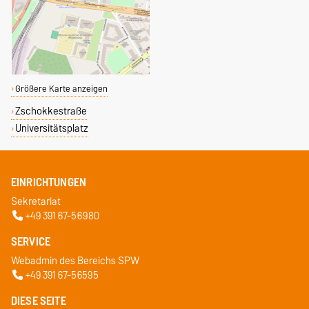
Größere Karte anzeigen
Zschokkestraße
Universitätsplatz
EINRICHTUNGEN
Sekretariat
+49 391 67-56980
SERVICE
Webadmin des Bereichs SPW
+49 391 67-56595
DIESE SEITE