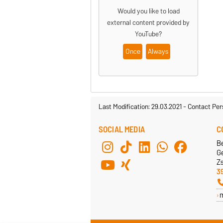
Would you like to load
external content provided by
YouTube
?
Once
Always
Last Modification: 29.03.2021
-
Contact Per
SOCIAL MEDIA
C
B
G
Z
3