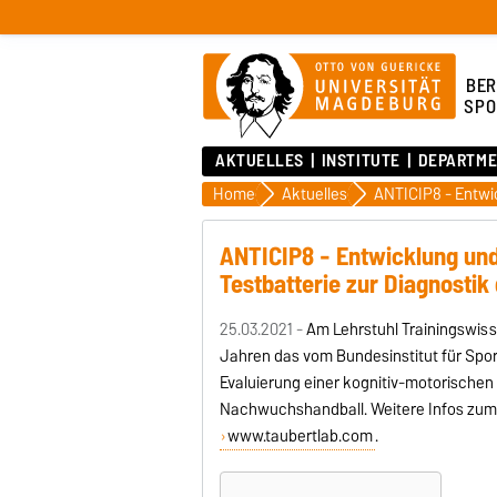
BER
SPO
AKTUELLES
INSTITUTE
DEPARTME
Home
Aktuelles
ANTICIP8 - Entwicklung und
Testbatterie zur Diagnostik
25.03.2021 -
Am Lehrstuhl Trainingswis
Jahren das vom Bundesinstitut für Spo
Evaluierung einer kognitiv-motorischen 
Nachwuchshandball. Weitere Infos zum I
www.taubertlab.com
.