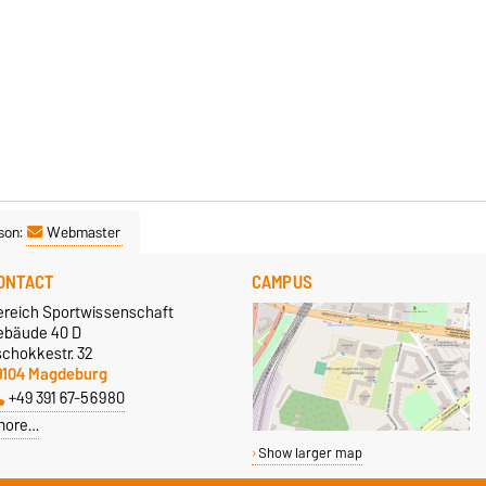
son:
Webmaster
ONTACT
CAMPUS
ereich Sportwissenschaft
ebäude 40 D
schokkestr. 32
9104 Magdeburg
+49 391 67-56980
more…
Show larger map