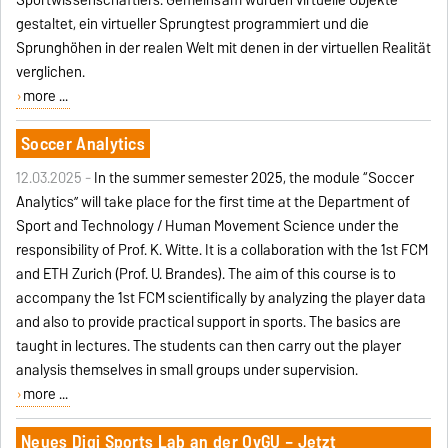
Sportwissenschaftlers. Gemeinsam wurden virtuelle Objekte
gestaltet, ein virtueller Sprungtest programmiert und die
Sprunghöhen in der realen Welt mit denen in der virtuellen Realität
verglichen.
more ...
Soccer Analytics
12.03.2025 -
In the summer semester 2025, the module “Soccer
Analytics” will take place for the first time at the Department of
Sport and Technology / Human Movement Science under the
responsibility of Prof. K. Witte. It is a collaboration with the 1st FCM
and ETH Zurich (Prof. U. Brandes). The aim of this course is to
accompany the 1st FCM scientifically by analyzing the player data
and also to provide practical support in sports. The basics are
taught in lectures. The students can then carry out the player
analysis themselves in small groups under supervision.
more ...
Neues Digi Sports Lab an der OvGU – Jetzt