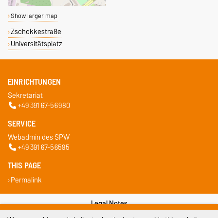
Show larger map
Zschokkestraße
Universitätsplatz
EINRICHTUNGEN
Sekretariat
+49 391 67-56980
SERVICE
Webadmin des SPW
+49 391 67-56595
THIS PAGE
Permalink
Legal Notes