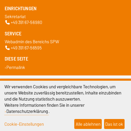
EINRICHTUNGEN
Sekretariat
+49 391 67-56980
SERVICE
Webadmin des Bereichs SPW
+49 391 67-56595
DIESE SEITE
Permalink
Impressum
Wir verwenden Cookies und vergleichbare Technologien, um
unsere Website zuverlässig bereitzustellen, Inhalte einzubinden
Datenschutz
und die Nutzung statistisch auszuwerten.
Barrierefreiheit
Weitere Informationen finden Sie in unserer
Datenschutzerklärung
.
Cookie-Einstellungen
Cookie-Einstellungen
Alle ablehnen
Das ist ok
Sitemap