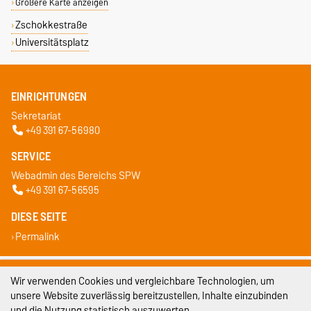
Größere Karte anzeigen
Zschokkestraße
Universitätsplatz
EINRICHTUNGEN
Sekretariat
+49 391 67-56980
SERVICE
Webadmin des Bereichs SPW
+49 391 67-56595
DIESE SEITE
Permalink
Impressum
Wir verwenden Cookies und vergleichbare Technologien, um
unsere Website zuverlässig bereitzustellen, Inhalte einzubinden
Datenschutz
und die Nutzung statistisch auszuwerten.