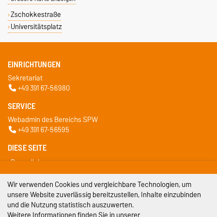
Zschokkestraße
Universitätsplatz
EINRICHTUNGEN
Sekretariat
+49 391 67-56980
SERVICE
Webadmin des Bereichs SPW
+49 391 67-56595
DIESE SEITE
Permalink
Wir verwenden Cookies und vergleichbare Technologien, um
Impressum
unsere Website zuverlässig bereitzustellen, Inhalte einzubinden
und die Nutzung statistisch auszuwerten.
Datenschutz
Weitere Informationen finden Sie in unserer