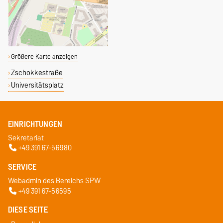
Größere Karte anzeigen
Zschokkestraße
Universitätsplatz
EINRICHTUNGEN
Sekretariat
+49 391 67-56980
SERVICE
Webadmin des Bereichs SPW
+49 391 67-56595
DIESE SEITE