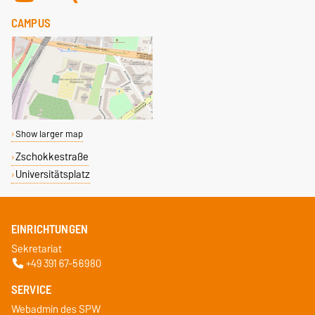
CAMPUS
Show larger map
Zschokkestraße
Universitätsplatz
EINRICHTUNGEN
Sekretariat
+49 391 67-56980
SERVICE
Webadmin des SPW