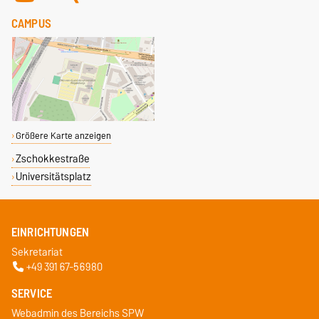
CAMPUS
Größere Karte anzeigen
Zschokkestraße
Universitätsplatz
EINRICHTUNGEN
Sekretariat
+49 391 67-56980
SERVICE
Webadmin des Bereichs SPW