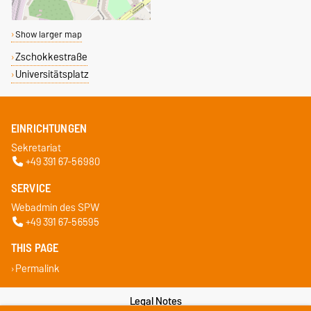
Show larger map
Zschokkestraße
Universitätsplatz
EINRICHTUNGEN
Sekretariat
+49 391 67-56980
SERVICE
Webadmin des SPW
+49 391 67-56595
THIS PAGE
Permalink
Legal Notes