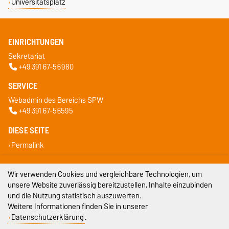
Universitätsplatz
EINRICHTUNGEN
Sekretariat
+49 391 67-56980
SERVICE
Webadmin des Bereichs SPW
+49 391 67-56595
DIESE SEITE
Permalink
Impressum
Wir verwenden Cookies und vergleichbare Technologien, um
unsere Website zuverlässig bereitzustellen, Inhalte einzubinden
Datenschutz
und die Nutzung statistisch auszuwerten.
Weitere Informationen finden Sie in unserer
Barrierefreiheit
Datenschutzerklärung
.