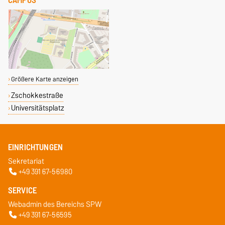
CAMPUS
Größere Karte anzeigen
Zschokkestraße
Universitätsplatz
EINRICHTUNGEN
Sekretariat
+49 391 67-56980
SERVICE
Webadmin des Bereichs SPW
+49 391 67-56595