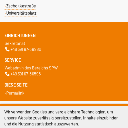
Zschokkestraße
Universitätsplatz
EINRICHTUNGEN
Sekretariat
+49 391 67-56980
SERVICE
Webadmin des Bereichs SPW
+49 391 67-56595
DIESE SEITE
Permalink
Impressum
Wir verwenden Cookies und vergleichbare Technologien, um
unsere Website zuverlässig bereitzustellen, Inhalte einzubinden
Datenschutz
und die Nutzung statistisch auszuwerten.