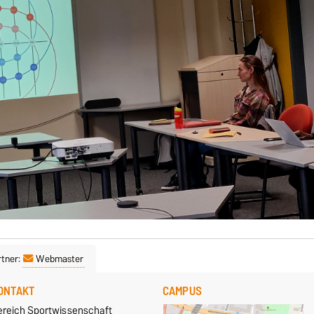
tner:
Webmaster
ONTAKT
CAMPUS
ereich Sportwissenschaft