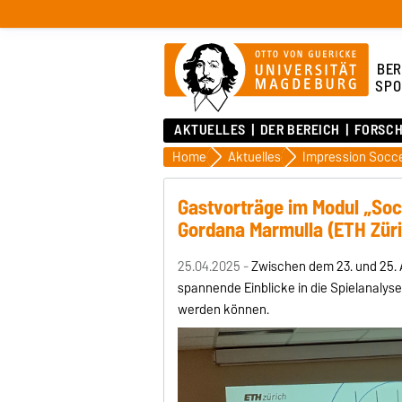
BER
SPO
AKTUELLES
DER BEREICH
FORSC
Home
Aktuelles
Impression Socce
Gastvorträge im Modul „Socc
Gordana Marmulla (ETH Züri
25.04.2025 -
Zwischen dem 23. und 25. A
spannende Einblicke in die Spielanalyse
werden können.