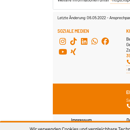
Letzte Änderung: 06.05.2022
-
Ansprechpar
SOZIALE MEDIEN
K
B
G
Z
3
E
S
Impressum
D
Wir verwenden Cookies und vergleichbare Techno