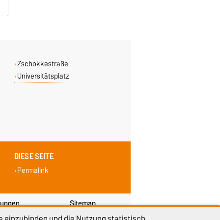
Zschokkestraße
Universitätsplatz
DIESE SEITE
Permalink
lungen
Sitemap
e einzubinden und die Nutzung statistisch