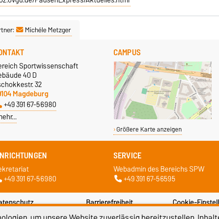
tner:
Michéle Metzger
ONTAKT
CAMPUS
ereich Sportwissenschaft
ebäude 40 D
schokkestr. 32
9104 Magdeburg
+49 391 67-56980
mehr…
Größere Karte anzeigen
INRICHTUNGEN
SERVICE
ekretariat
Webadmin des Bereichs SPW
+49 391 67-56980
+49 391 67-56595
atenschutz
Barrierefreiheit
Cookie-Einstel
logien, um unsere Website zuverlässig bereitzustellen, Inhalt