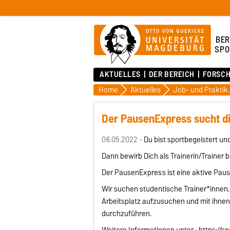
BER
SPO
AKTUELLES
DER BEREICH
FORSC
Home
Aktuelles
Job- und Pra
Der PausenExpress sucht di
06.05.2022 -
Du bist sportbegeistert u
Dann bewirb Dich als Trainerin/Trainer
Der PausenExpress ist eine aktive Paus
Wir suchen studentische Trainer*innen,
Arbeitsplatz aufzusuchen und mit ihne
durchzuführen.
Weitere Informationen unter
https://s