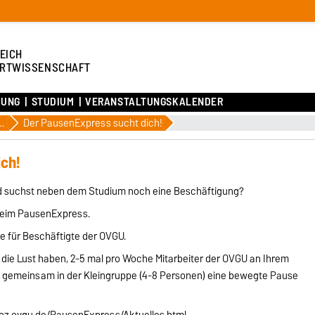
EICH
RTWISSENSCHAFT
HUNG
STUDIUM
VERANSTALTUNGSKALENDER
ktikaausschreibungen
Der PausenExpress sucht dich!
ch!
nd suchst neben dem Studium noch eine Beschäftigung?
 beim PausenExpress.
e für Beschäftigte der OVGU.
 die Lust haben, 2-5 mal pro Woche Mitarbeiter der OVGU an Ihrem
n gemeinsam in der Kleingruppe (4-8 Personen) eine bewegte Pause
poz.ovgu.de/PausenExpress/Aktuelles.html