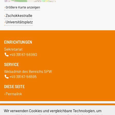
Größere Karte anzeigen
Zschokkestraße
Universitätsplatz
EINRICHTUNGEN
Sekretariat
+49 391 67-56980
SERVICE
Webadmin des Bereichs SPW
+49 391 67-56595
DIESE SEITE
Permalink
Impressum
Wir verwenden Cookies und vergleichbare Technologien, um