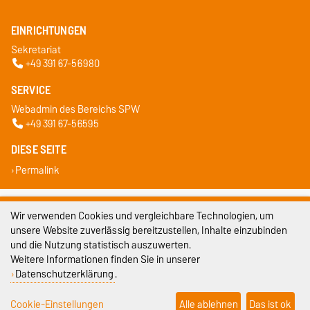
EINRICHTUNGEN
Sekretariat
+49 391 67-56980
SERVICE
Webadmin des Bereichs SPW
+49 391 67-56595
DIESE SEITE
Permalink
Impressum
Wir verwenden Cookies und vergleichbare Technologien, um
unsere Website zuverlässig bereitzustellen, Inhalte einzubinden
Datenschutz
und die Nutzung statistisch auszuwerten.
Barrierefreiheit
Weitere Informationen finden Sie in unserer
Datenschutzerklärung
.
Cookie-Einstellungen
Cookie-Einstellungen
Alle ablehnen
Das ist ok