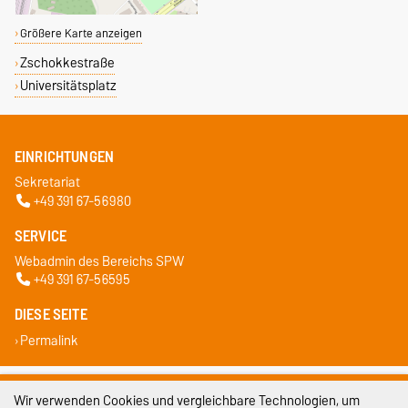
Größere Karte anzeigen
Zschokkestraße
Universitätsplatz
EINRICHTUNGEN
Sekretariat
+49 391 67-56980
SERVICE
Webadmin des Bereichs SPW
+49 391 67-56595
DIESE SEITE
Permalink
Impressum
Wir verwenden Cookies und vergleichbare Technologien, um