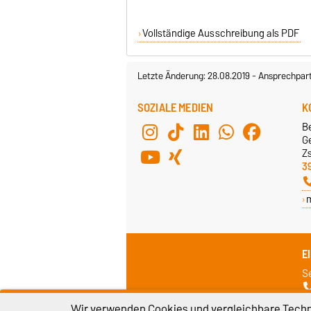
Vollständige Ausschreibung als PDF
Letzte Änderung: 28.08.2019
-
Ansprechpar
SOZIALE MEDIEN
K
B
G
Z
3
E
S
Wir verwenden Cookies und vergleichbare Techno