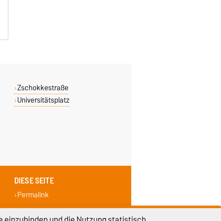
Zschokkestraße
Universitätsplatz
DIESE SEITE
Permalink
e einzubinden und die Nutzung statistisch