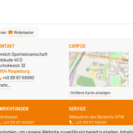
tner:
Webmaster
ONTAKT
CAMPUS
ereich Sportwissenschaft
ebäude 40 D
schokkestr. 32
9104 Magdeburg
+49 391 67-56980
mehr…
Größere Karte anzeigen
INRICHTUNGEN
SERVICE
ekretariat
Webadmin des Bereichs SPW
+49 391 67-56980
+49 391 67-56595
logien, um unsere Website zuverlässig bereitzustellen, Inhalt