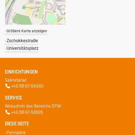
Größere Karte anzeigen
Zschokkestraße
Universitätsplatz
EINRICHTUNGEN
Sekretariat
+49 391 67-56980
SERVICE
Webadmin des Bereichs SPW
+49 391 67-56595
DIESE SEITE
Permalink