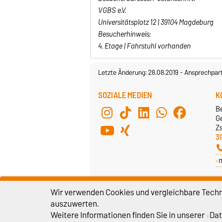
VGBS e.V.
Universitätsplatz 12 | 39104 Magdeburg
Besucherhinweis:
4. Etage | Fahrstuhl vorhanden
Letzte Änderung: 28.08.2019
-
Ansprechpar
SOZIALE MEDIEN
K
B
G
Z
3
Wir verwenden Cookies und vergleichbare Techno
E
auszuwerten.
S
Weitere Informationen finden Sie in unserer
Dat