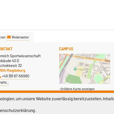
tner:
Webmaster
ONTAKT
CAMPUS
ereich Sportwissenschaft
ebäude 40 D
schokkestr. 32
9104 Magdeburg
+49 391 67-56980
mehr…
Größere Karte anzeigen
logien, um unsere Website zuverlässig bereitzustellen, Inhalt
INRICHTUNGEN
SERVICE
ekretariat
Webadmin des Bereichs SPW
enschutzerklärung
.