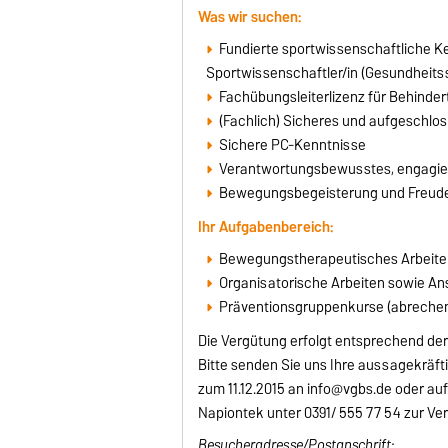
Was wir suchen:
Fundierte sportwissenschaftliche K
Sportwissenschaftler/in (Gesundheitss
Fachübungsleiterlizenz für Behinder
(Fachlich) Sicheres und aufgeschlo
Sichere PC-Kenntnisse
Verantwortungsbewusstes, engagier
Bewegungsbegeisterung und Freude
Ihr Aufgabenbereich:
Bewegungstherapeutisches Arbeiten
Organisatorische Arbeiten sowie Ans
Präventionsgruppenkurse (abrechen
Die Vergütung erfolgt entsprechend de
Bitte senden Sie uns Ihre aussagekräft
zum 11.12.2015 an info@vgbs.de oder au
Napiontek unter 0391/ 555 77 54 zur Ve
Besucheradresse/Postanschrift: