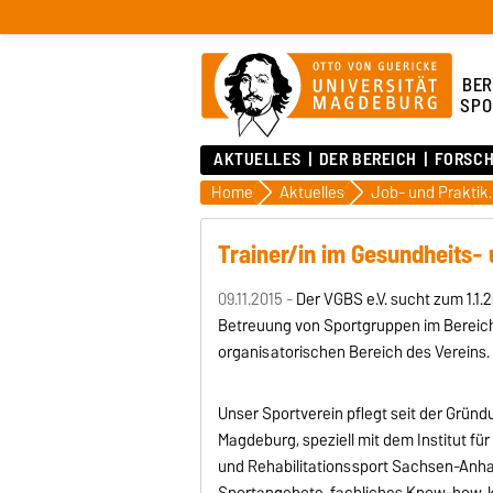
BER
SPO
AKTUELLES
DER BEREICH
FORSC
Home
Aktuelles
Job- und Pra
Trainer/in im Gesundheits- 
09.11.2015 -
Der VGBS e.V. sucht zum 1.1.2
Betreuung von Sportgruppen im Bereich 
organisatorischen Bereich des Vereins.
Unser Sportverein pflegt seit der Grün
Magdeburg, speziell mit dem Institut 
und Rehabilitationssport Sachsen-Anhal
Sportangebote, fachliches Know-how, 