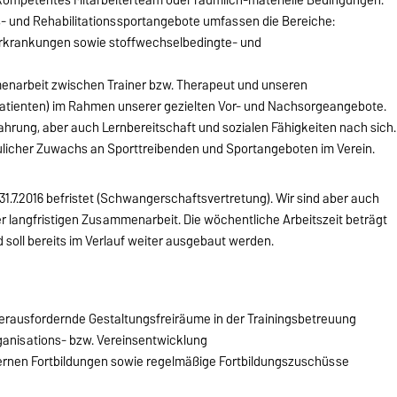
- und Rehabilitationssportangebote umfassen die Bereiche:
erkrankungen sowie stoffwechselbedingte- und
menarbeit zwischen Trainer bzw. Therapeut und unseren
Patienten) im Rahmen unserer gezielten Vor- und Nachsorgeangebote.
ahrung, aber auch Lernbereitschaft und sozialen Fähigkeiten nach sich.
freulicher Zuwachs an Sporttreibenden und Sportangeboten im Verein.
is 31.7.2016 befristet (Schwangerschaftsvertretung). Wir sind aber auch
r langfristigen Zusammenarbeit. Die wöchentliche Arbeitszeit beträgt
soll bereits im Verlauf weiter ausgebaut werden.
rausfordernde Gestaltungsfreiräume in der Trainingsbetreuung
ganisations- bzw. Vereinsentwicklung
internen Fortbildungen sowie regelmäßige Fortbildungszuschüsse