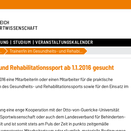
EICH
RTWISSENSCHAFT
HUNG
STUDIUM
VERANSTALTUNGSKALENDER
ktikaausschreibungen
Trainer/in im Gesundheits- und Rehabilitationssport ab 1.1.2016 gesucht
und Rehabilitationssport ab 1.1.2016 gesucht
016 eine Mitarbeiterin oder einen Mitarbeiter für die praktische
des Gesundheits- und Rehabilitationssports sowie für den Einsatz im
dung eine enge Kooperation mit der Otto-von-Guericke-Universität
für Sportwissenschaft oder auch dem Landesverband für Behinderten-
t und ist somit stets am Puls der Zeit in punkto zeitgemäße
kompetentes Mitarbeiterteam oder räumlich-materielle Bedingungen.