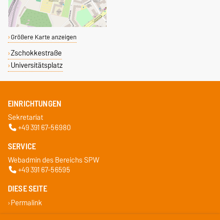
Größere Karte anzeigen
Zschokkestraße
Universitätsplatz
EINRICHTUNGEN
Sekretariat
+49 391 67-56980
SERVICE
Webadmin des Bereichs SPW
+49 391 67-56595
DIESE SEITE
Permalink