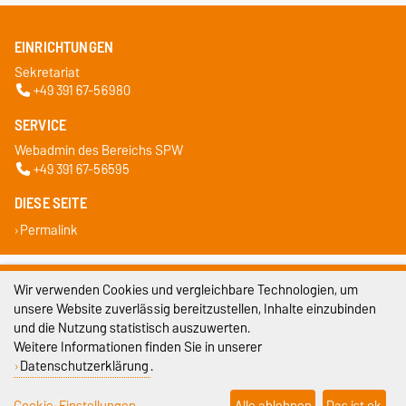
EINRICHTUNGEN
Sekretariat
+49 391 67-56980
SERVICE
Webadmin des Bereichs SPW
+49 391 67-56595
DIESE SEITE
Permalink
Impressum
Wir verwenden Cookies und vergleichbare Technologien, um
unsere Website zuverlässig bereitzustellen, Inhalte einzubinden
Datenschutz
und die Nutzung statistisch auszuwerten.
Barrierefreiheit
Weitere Informationen finden Sie in unserer
Datenschutzerklärung
.
Cookie-Einstellungen
Cookie-Einstellungen
Alle ablehnen
Das ist ok