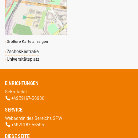
Größere Karte anzeigen
Zschokkestraße
Universitätsplatz
EINRICHTUNGEN
Sekretariat
+49 391 67-56980
SERVICE
Webadmin des Bereichs SPW
+49 391 67-56595
DIESE SEITE