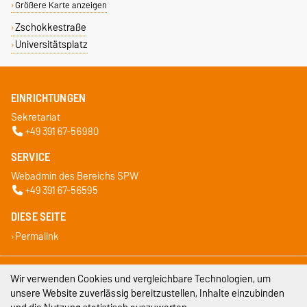
Größere Karte anzeigen
Zschokkestraße
Universitätsplatz
EINRICHTUNGEN
Sekretariat
+49 391 67-56980
SERVICE
Webadmin des Bereichs SPW
+49 391 67-56595
DIESE SEITE
Permalink
Impressum
Wir verwenden Cookies und vergleichbare Technologien, um
unsere Website zuverlässig bereitzustellen, Inhalte einzubinden
Datenschutz