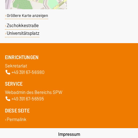
Größere Karte anzeigen
Zschokkestraße
Universitätsplatz
EINRICHTUNGEN
Sekretariat
+49 391 67-56980
SERVICE
Webadmin des Bereichs SPW
+49 391 67-56595
DIESE SEITE
Permalink
Impressum