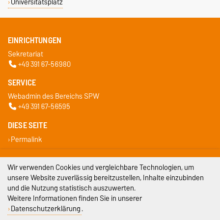
Universitätsplatz
EINRICHTUNGEN
Sekretariat
+49 391 67-56980
SERVICE
Webadmin des Bereichs SPW
+49 391 67-56595
DIESE SEITE
Permalink
Impressum
Wir verwenden Cookies und vergleichbare Technologien, um
unsere Website zuverlässig bereitzustellen, Inhalte einzubinden
Datenschutz
und die Nutzung statistisch auszuwerten.
Weitere Informationen finden Sie in unserer
Barrierefreiheit
Datenschutzerklärung
.