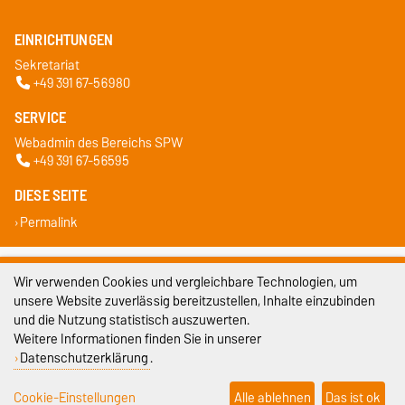
EINRICHTUNGEN
Sekretariat
+49 391 67-56980
SERVICE
Webadmin des Bereichs SPW
+49 391 67-56595
DIESE SEITE
Permalink
Impressum
Wir verwenden Cookies und vergleichbare Technologien, um
unsere Website zuverlässig bereitzustellen, Inhalte einzubinden
Datenschutz
und die Nutzung statistisch auszuwerten.
Barrierefreiheit
Weitere Informationen finden Sie in unserer
Datenschutzerklärung
.
Cookie-Einstellungen
Cookie-Einstellungen
Alle ablehnen
Das ist ok