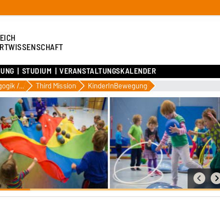
EICH
RTWISSENSCHAFT
HUNG
STUDIUM
VERANSTALTUNGSKALENDER
Sportpädagogik / Sportsoziologie
Third Mission
KinderInBewegung