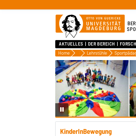
BER
SPO
AKTUELLES
DER BEREICH
FORSC
Home
Der Bereich
Lehrstühle
KinderInBewegung