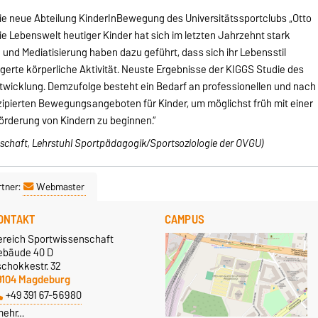
 die neue Abteilung KinderInBewegung des Universitätssportclubs „Otto
e Lebenswelt heutiger Kinder hat sich im letzten Jahrzehnt stark
 und Mediatisierung haben dazu geführt, dass sich ihr Lebensstil
ingerte körperliche Aktivität. Neuste Ergebnisse der KIGGS Studie des
twicklung. Demzufolge besteht ein Bedarf an professionellen und nach
ipierten Bewegungsangeboten für Kinder, um möglichst früh mit einer
rderung von Kindern zu beginnen.“
senschaft, Lehrstuhl Sportpädagogik/Sportsoziologie der OVGU)
tner:
Webmaster
ONTAKT
CAMPUS
ereich Sportwissenschaft
ebäude 40 D
schokkestr. 32
9104 Magdeburg
+49 391 67-56980
mehr…