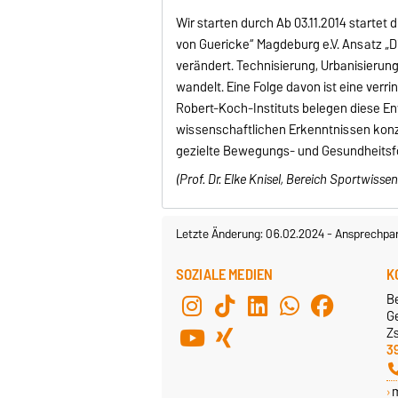
Wir starten durch Ab 03.11.2014 startet
von Guericke“ Magdeburg e.V. Ansatz „Di
verändert. Technisierung, Urbanisierung
wandelt. Eine Folge davon ist eine verr
Robert-Koch-Instituts belegen diese En
wissenschaftlichen Erkenntnissen konz
gezielte Bewegungs- und Gesundheitsfö
(Prof. Dr. Elke Knisel, Bereich Sportwis
Letzte Änderung: 06.02.2024
-
Ansprechpar
SOZIALE MEDIEN
K
B
G
Z
3