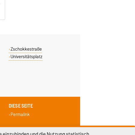
Zschokkestraße
Universitätsplatz
DIESE SEITE
Permalink
e einzubinden und die Nutzung statistisch
lungen
Sitemap