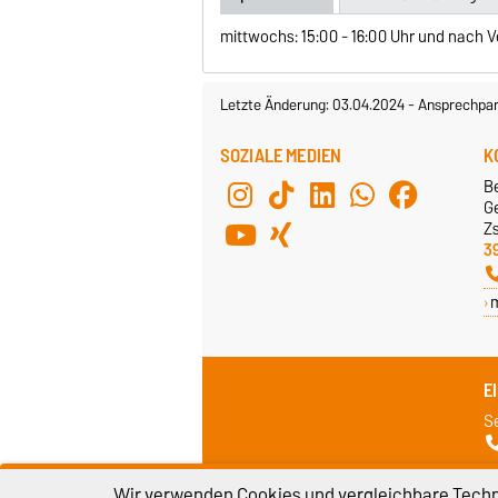
mittwochs: 15:00 - 16:00 Uhr und nach V
Letzte Änderung: 03.04.2024
-
Ansprechpar
SOZIALE MEDIEN
K
B
G
Z
3
E
S
Wir verwenden Cookies und vergleichbare Techno
Impressum
D