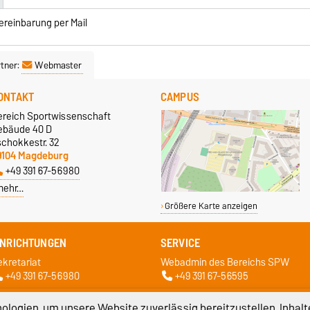
ereinbarung per Mail
tner:
Webmaster
ONTAKT
CAMPUS
ereich Sportwissenschaft
ebäude 40 D
schokkestr. 32
9104 Magdeburg
+49 391 67-56980
mehr…
Größere Karte anzeigen
INRICHTUNGEN
SERVICE
ekretariat
Webadmin des Bereichs SPW
+49 391 67-56980
+49 391 67-56595
logien, um unsere Website zuverlässig bereitzustellen, Inhalt
atenschutz
Barrierefreiheit
Cookie-Einstel