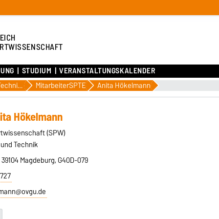
EICH
RTWISSENSCHAFT
HUNG
STUDIUM
VERANSTALTUNGSKALENDER
Sport und Technik / Bewegungswissenschaft
MitarbeiterSPTE
Anita Hökelmann
nita Hökelmann
rtwissenschaft (SPW)
t und Technik
, 39104 Magdeburg, G40D-079
4727
lmann@ovgu.de