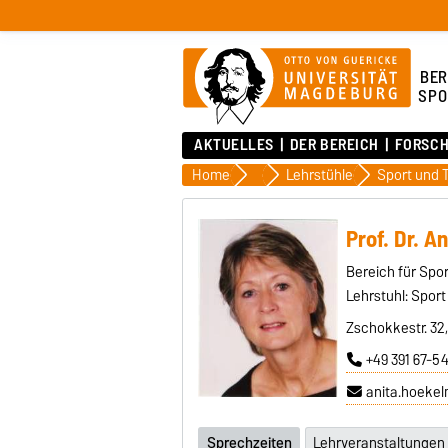
BER
SPO
AKTUELLES
DER BEREICH
FORSC
Home
Der Bereich
Lehrstühle
Prof. Dr. A
Bereich für Spo
Lehrstuhl: Spor
Zschokkestr. 32
+49 391 67-5
anita.hoeke
Sprechzeiten
Lehrveranstaltungen