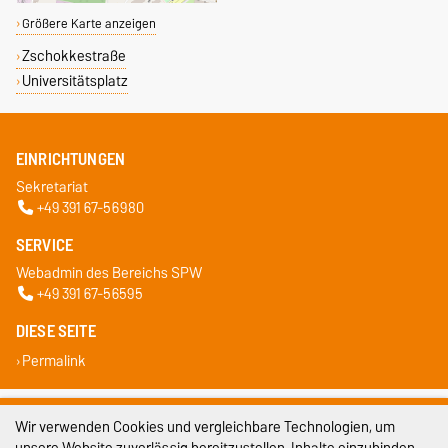
Größere Karte anzeigen
Zschokkestraße
Universitätsplatz
EINRICHTUNGEN
Sekretariat
+49 391 67-56980
SERVICE
Webadmin des Bereichs SPW
+49 391 67-56595
DIESE SEITE
Permalink
Impressum
Wir verwenden Cookies und vergleichbare Technologien, um
unsere Website zuverlässig bereitzustellen, Inhalte einzubinden