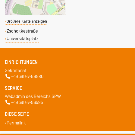
Größere Karte anzeigen
Zschokkestraße
Universitätsplatz
EINRICHTUNGEN
Sekretariat
+49 391 67-56980
SERVICE
Webadmin des Bereichs SPW
+49 391 67-56595
DIESE SEITE
Permalink