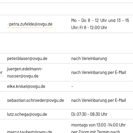
Mo - Do 8 - 12 Uhr und 13 - 15
petra.zufelde@ovgu.de
Uhr; Fr 8 - 12:00 Uhr
peter.blaser@ovgu.de
nach Vereinbarung
juergen.edelmann-
er
nach Vereinbarung per E-Mail
nusser@ovgu.de
elke.knisel@ovgu.de
-
sebastian.schroeder@ovgu.de
nach Vereinbarung per E-Mail
lutz.schega@ovgu.de
Di: 07:30 - 08:30 Uhr
montags von 13:00 -14:00 Uhr
marco.taubert@ovgu.de
per Zoom mit Termin nach