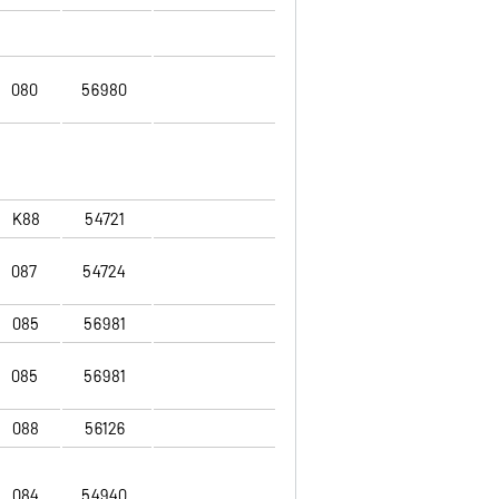
080
56980
K88
54721
087
54724
085
56981
085
56981
088
56126
084
54940