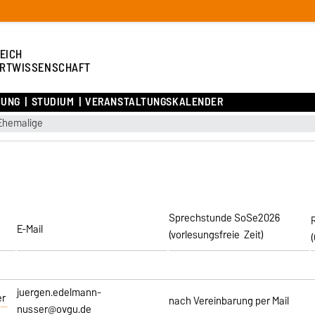
EICH
RTWISSENSCHAFT
HUNG
STUDIUM
VERANSTALTUNGSKALENDER
Ehemalige
Sprechstunde SoSe2026
E-Mail
(vorlesungsfreie Zeit)
juergen.edelmann-
er
nach Vereinbarung per Mail
nusser@ovgu.de