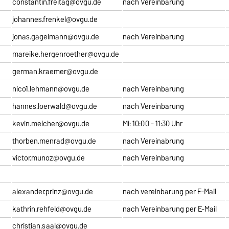
constantin.freitag@ovgu.de
nach Vereinbarung
johannes.frenkel@ovgu.de
jonas.gagelmann@ovgu.de
nach Vereinbarung
mareike.hergenroether@ovgu.de
german.kraemer@ovgu.de
nico1.lehmann@ovgu.de
nach Vereinbarung
hannes.loerwald@ovgu.de
nach Vereinbarung
kevin.melcher@ovgu.de
Mi: 10:00 - 11:30 Uhr
thorben.menrad@ovgu.de
nach Vereinabrung
victor.munoz@ovgu.de
nach Vereinbarung
alexander.prinz@ovgu.de
nach vereinbarung per E-Mail
kathrin.rehfeld@ovgu.de
nach Vereinbarung per E-Mail
christian.saal@ovgu.de