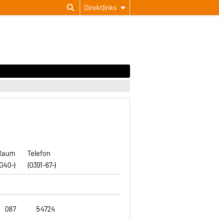
Direktlinks
Raum
Telefon
(G40-)
(0391-67-)
087
54724