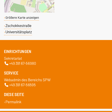
Größere Karte anzeigen
Zschokkestraße
Universitätsplatz
EINRICHTUNGEN
Sekretariat
+49 391 67-56980
SERVICE
Webadmin des Bereichs SPW
+49 391 67-56595
DIESE SEITE
Permalink