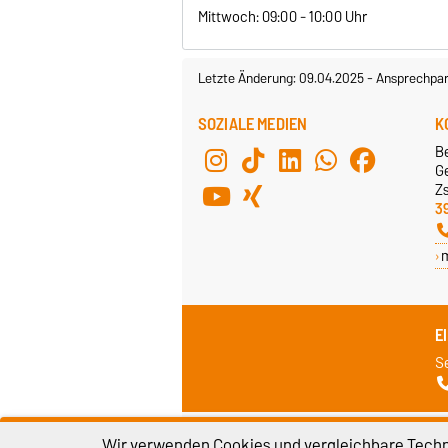
Mittwoch: 09:00 - 10:00 Uhr
Letzte Änderung: 09.04.2025
-
Ansprechpar
SOZIALE MEDIEN
K
B
G
Z
3
E
S
Impressum
D
Wir verwenden Cookies und vergleichbare Techno