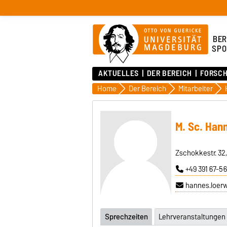
BER
SPO
AKTUELLES
DER BEREICH
FORSC
Home
Der Bereich
Mitarbeiter
M. Sc. Han
Zschokkestr. 32
+49 391 67-5
hannes.loer
Sprechzeiten
Lehrveranstaltungen