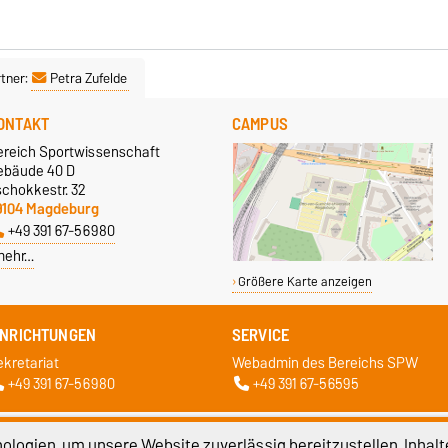
tner:
Petra Zufelde
ONTAKT
CAMPUS
ereich Sportwissenschaft
ebäude 40 D
schokkestr. 32
9104 Magdeburg
+49 391 67-56980
mehr…
Größere Karte anzeigen
INRICHTUNGEN
SERVICE
ekretariat
Webadmin des Bereichs SPW
+49 391 67-56980
+49 391 67-56595
atenschutz
Barrierefreiheit
Cookie-Einstel
logien, um unsere Website zuverlässig bereitzustellen, Inhalt