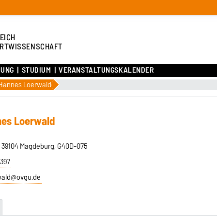
EICH
RTWISSENSCHAFT
HUNG
STUDIUM
VERANSTALTUNGSKALENDER
Hannes Loerwald
nes Loerwald
, 39104 Magdeburg, G40D-075
6397
wald@ovgu.de