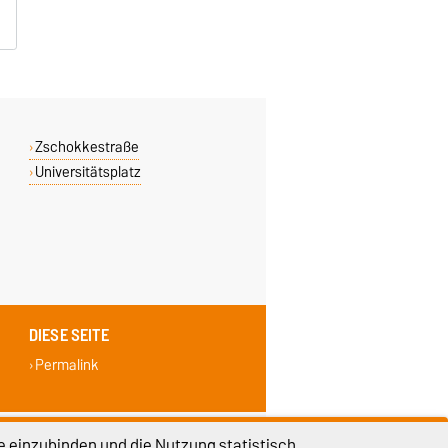
Zschokkestraße
Universitätsplatz
DIESE SEITE
Permalink
lungen
Sitemap
e einzubinden und die Nutzung statistisch