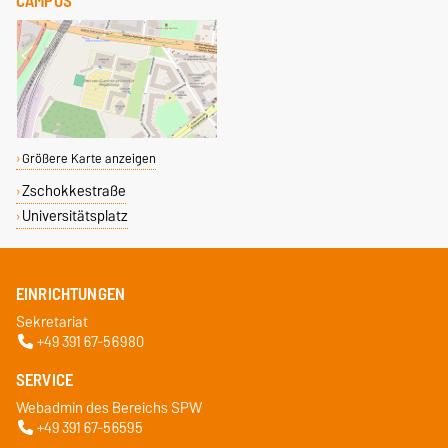
CAMPUS
Größere Karte anzeigen
Zschokkestraße
Universitätsplatz
EINRICHTUNGEN
Sekretariat
+49 391 67-56980
SERVICE
Webadmin des Bereichs SPW
+49 391 67-56595