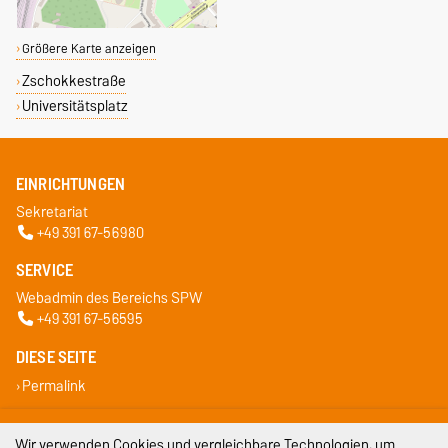
Größere Karte anzeigen
Zschokkestraße
Universitätsplatz
EINRICHTUNGEN
Sekretariat
+49 391 67-56980
SERVICE
Webadmin des Bereichs SPW
+49 391 67-56595
DIESE SEITE
Permalink
Impressum
Wir verwenden Cookies und vergleichbare Technologien, um