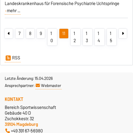
Landeskrankenhaus für Forensische Psychiatrie Uchtspringe
mehr ...
7
8
9
1
11
1
1
1
1
0
2
3
4
5
RSS
Letzte Änderung: 15.04.2026
Ansprechpartner:
Webmaster
KONTAKT
Bereich Sportwissenschaft
Gebäude 40 D
Zschokkestr. 32
39104 Magdeburg
+49 391 67-56980