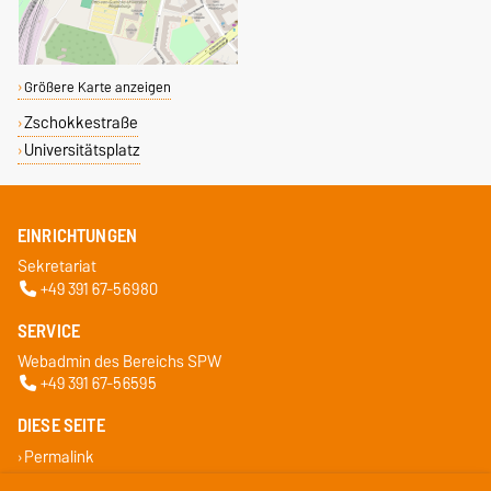
Größere Karte anzeigen
Zschokkestraße
Universitätsplatz
EINRICHTUNGEN
Sekretariat
+49 391 67-56980
SERVICE
Webadmin des Bereichs SPW
+49 391 67-56595
DIESE SEITE
Permalink