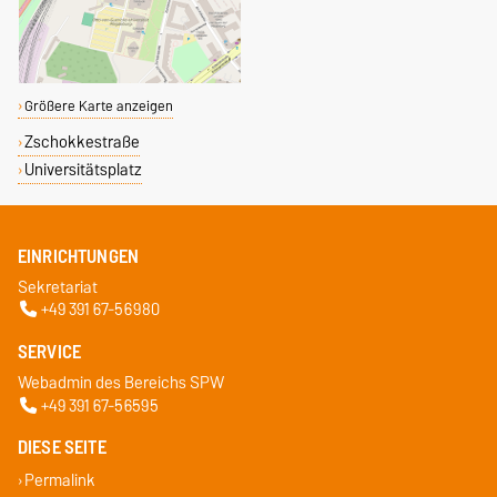
Größere Karte anzeigen
Zschokkestraße
Universitätsplatz
EINRICHTUNGEN
Sekretariat
+49 391 67-56980
SERVICE
Webadmin des Bereichs SPW
+49 391 67-56595
DIESE SEITE
Permalink